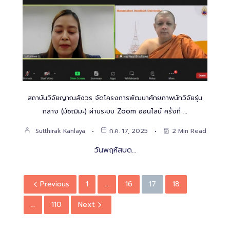
สถาบันวิจัยญาณสังวร จัดโครงการพัฒนาศักยภาพนักวิจัยรุ่น
กลาง (มัชฌิมะ) ผ่านระบบ Zoom ออนไลน์ ครั้งที่ …
Sutthirak Kanlaya
ก.ค. 17, 2025
2 Min Read
วันพฤหัสบด…
Previous
1
…
16
17
18
…
110
Next