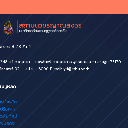
อาคาร B 7.3 ชั้น 4
248 ม.1 ถ.ศาลายา – นครชัยศรี ต.ศาลายา อ.พุทธมณฑล จ.นครปฐม 73170
โทรศัพท์ 02 – 444 – 6000 E-mail: yri@mbu.ac.th
เมนูหลัก
หน้าหลัก
ปรัชญา
วิสัยทัศน์
พันธกิจ