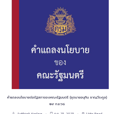
คำแถลงนโยบายต่อรัฐสภาของคณะรัฐมนตรี (ชุดนายอนุทิน ชาญวีระกูล)
๒๙ ก.ย.๖๘
Sutthirak Kanlaya
ก.ย. 25, 2025
1 Min Read