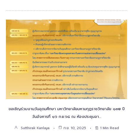
ขอเชิญร่วมงานวันอุดมศึกษา มหาวิทยาลัยมหามกุฏราชวิทยาลัย ๑๓๒ ปี
วันอังคารที่ ๑๖ ก.ย.๖๘ ณ ห้องประชุมอา…
Sutthirak Kanlaya
ก.ย. 10, 2025
1 Min Read