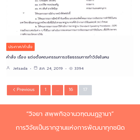
ประกาศ/คำสั่ง
คำสั่ง เรื่อง แต่งตั้งคณะกรรมการจริยธรรมการทำวิจัยในคน
Jetsada
ส.ค. 24, 2019
3394
Previous
1
…
16
17
“วิจยา
สพฺพกิจฺจานวฑฺฒนฏฐานา”
การวิจัยเป็นรากฐานแห่งการพัฒนาทุกชนิด