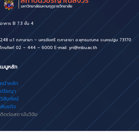
อาคาร B 7.3 ชั้น 4
248 ม.1 ถ.ศาลายา – นครชัยศรี ต.ศาลายา อ.พุทธมณฑล จ.นครปฐม 73170
โทรศัพท์ 02 – 444 – 6000 E-mail: yri@mbu.ac.th
เมนูหลัก
หน้าหลัก
ปรัชญา
วิสัยทัศน์
พันธกิจ
ติดต่อสถาบันวิจัย