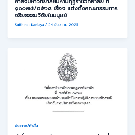
คำสั่งมหาวิทยาลัยมหามกุฏราชวิทยาลัย ที่
๑๐๐๗๕/๒๕๖๘ เรื่อง แต่งตั้งคณะกรรมการ
จริยธรรมวิจัยในมนุษย์
Sutthirak Kanlaya
/
24 ธันวาคม 2025
ประกาศ/คำสั่ง