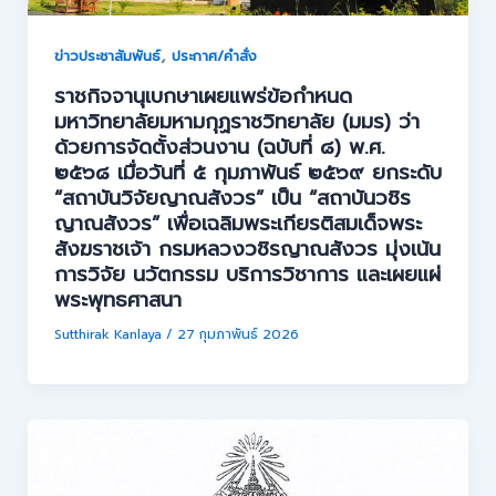
,
ข่าวประชาสัมพันธ์
ประกาศ/คำสั่ง
ราชกิจจานุเบกษาเผยแพร่ข้อกำหนด
มหาวิทยาลัยมหามกุฏราชวิทยาลัย (มมร) ว่า
ด้วยการจัดตั้งส่วนงาน (ฉบับที่ ๘) พ.ศ.
๒๕๖๘ เมื่อวันที่ ๕ กุมภาพันธ์ ๒๕๖๙ ยกระดับ
“สถาบันวิจัยญาณสังวร” เป็น “สถาบันวชิร
ญาณสังวร” เพื่อเฉลิมพระเกียรติสมเด็จพระ
สังฆราชเจ้า กรมหลวงวชิรญาณสังวร มุ่งเน้น
การวิจัย นวัตกรรม บริการวิชาการ และเผยแผ่
พระพุทธศาสนา
Sutthirak Kanlaya
/
27 กุมภาพันธ์ 2026